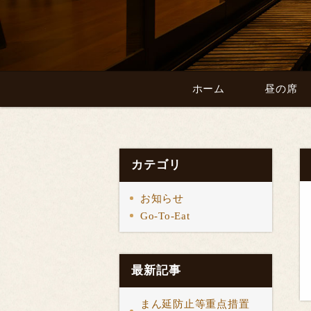
ホーム
昼の席
カテゴリ
お知らせ
Go-To-Eat
最新記事
まん延防止等重点措置